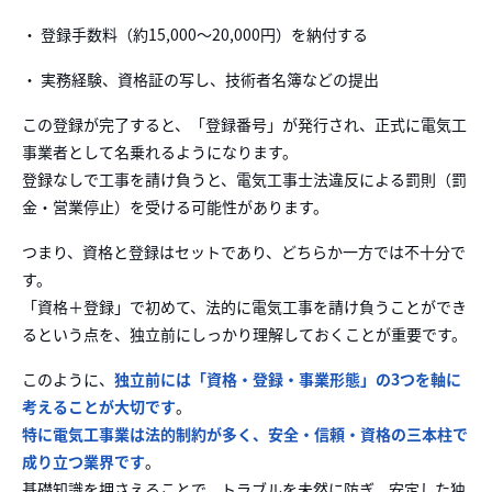
・ 登録手数料（約15,000〜20,000円）を納付する
・ 実務経験、資格証の写し、技術者名簿などの提出
この登録が完了すると、「登録番号」が発行され、正式に電気工
事業者として名乗れるようになります。
登録なしで工事を請け負うと、電気工事士法違反による罰則（罰
金・営業停止）を受ける可能性があります。
つまり、資格と登録はセットであり、どちらか一方では不十分で
す。
「資格＋登録」で初めて、法的に電気工事を請け負うことができ
るという点を、独立前にしっかり理解しておくことが重要です。
このように、
独立前には「資格・登録・事業形態」の3つを軸に
考えることが大切です
。
特に電気工事業は法的制約が多く、安全・信頼・資格の三本柱で
成り立つ業界です
。
基礎知識を押さえることで、トラブルを未然に防ぎ、安定した独