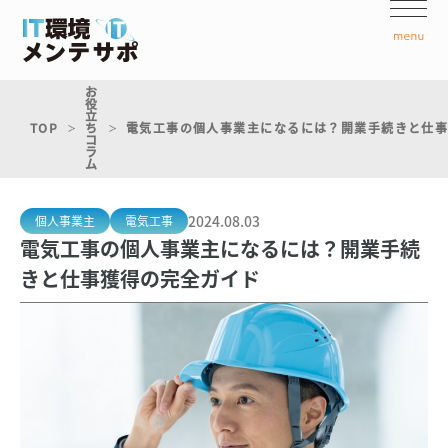
お
役
立
TOP
ち
電気工事の個人事業主になるには？開業手続きと仕
コ
ラ
ム
2024.08.03
個人事業主
電気工事
電気工事の個人事業主になるには？開業手続
きと仕事獲得の完全ガイド