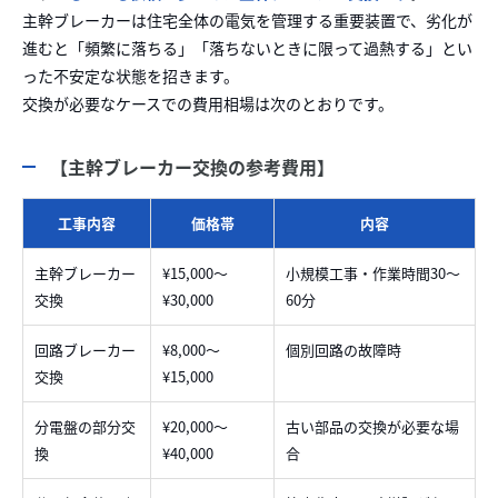
主幹ブレーカーは住宅全体の電気を管理する重要装置で、劣化が
進むと「頻繁に落ちる」「落ちないときに限って過熱する」とい
った不安定な状態を招きます。
交換が必要なケースでの費用相場は次のとおりです。
【主幹ブレーカー交換の参考費用】
工事内容
価格帯
内容
主幹ブレーカー
¥15,000〜
小規模工事・作業時間30〜
交換
¥30,000
60分
回路ブレーカー
¥8,000〜
個別回路の故障時
交換
¥15,000
分電盤の部分交
¥20,000〜
古い部品の交換が必要な場
換
¥40,000
合