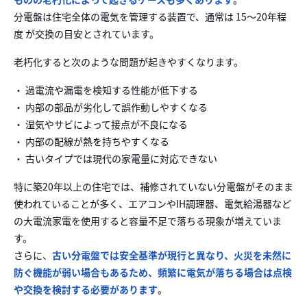
分電盤は住宅全体の電気を管理する装置で、通常は 15〜20年程
度 が交換の目安とされています。
老朽化すると次のような問題が起きやすくなります。
・ 過電流や漏電を検知する性能が低下する
・ 内部の部品が劣化して誤作動しやすくなる
・ 湿気やサビによって接点が不良になる
・ 内部の配線が熱を持ちやすくなる
・ 古いタイプでは現代の家電量に対応できない
特に築20年以上の住宅では、補修されていない分電盤がそのまま
使われていることが多く、エアコンやIH調理器、電気給湯器など
の大電流家電を使用すると容量不足で落ちる現象が増えていま
す。
さらに、
古い分電盤では安全基準が現行と異なり、火災を未然に
防ぐ機能が弱い場合もあるため、頻繁に電気が落ちる場合は点検
や交換を検討する必要があります
。