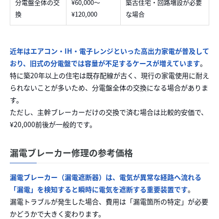
分電盤全体の交
¥60,000〜
築古住宅・回路増設が必要
換
¥120,000
な場合
近年はエアコン・IH・電子レンジといった高出力家電が普及して
おり、旧式の分電盤では容量が不足するケースが増えています
。
特に築20年以上の住宅は既存配線が古く、現行の家電使用に耐え
られないことが多いため、分電盤全体の交換になる場合がありま
す。
ただし、主幹ブレーカーだけの交換で済む場合は比較的安価で、
¥20,000前後が一般的です。
漏電ブレーカー修理の参考価格
漏電ブレーカー（漏電遮断器）は、電気が異常な経路へ流れる
「漏電」を検知すると瞬時に電気を遮断する重要装置です
。
漏電トラブルが発生した場合、費用は「漏電箇所の特定」が必要
かどうかで大きく変わります。