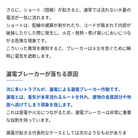
さらに、ショート（短絡）が起きると、通常では流れない大量の
電流が一気に流れます。
ショートは、配線の被膜が剥がれたり、コードが踏まれて内部が
破損したりした際に発生し、火花・発熱・焦げ臭いにおいにつな
がる危険な現象です。
こういった異常を検知すると、ブレーカーは火災を防ぐために瞬
時に電気を遮断します。
漏電ブレーカーが落ちる原因
次に多いトラブルが、漏電による漏電ブレーカー作動です
。
漏電とは、電気が本来流れるルートを外れ、建物の金属部分や地
面へ逃げてしまう現象を指します
。
これは感電や火災につながるため、漏電ブレーカーは非常に重要
な役割を持っています。
漏電が起きる代表的なケースとしては次のようなものがありま