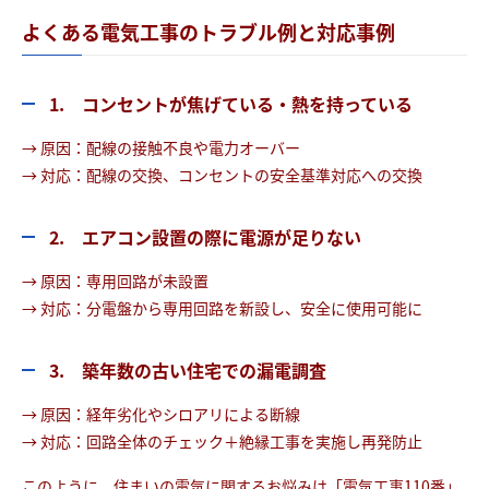
よくある電気工事のトラブル例と対応事例
1. コンセントが焦げている・熱を持っている
→ 原因：配線の接触不良や電力オーバー
→ 対応：配線の交換、コンセントの安全基準対応への交換
2. エアコン設置の際に電源が足りない
→ 原因：専用回路が未設置
→ 対応：分電盤から専用回路を新設し、安全に使用可能に
3. 築年数の古い住宅での漏電調査
→ 原因：経年劣化やシロアリによる断線
→ 対応：回路全体のチェック＋絶縁工事を実施し再発防止
このように、住まいの電気に関するお悩みは「電気工事110番」