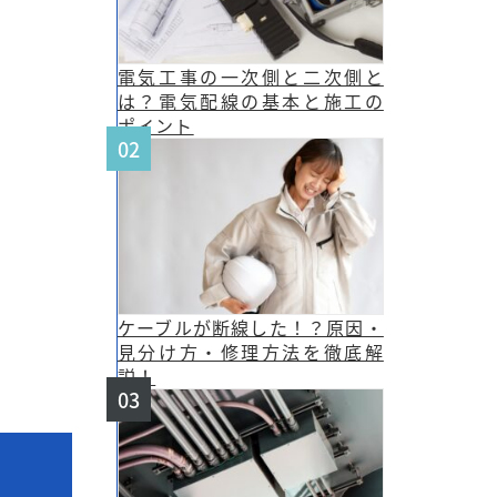
電気工事の一次側と二次側と
は？電気配線の基本と施工の
ポイント
ケーブルが断線した！？原因・
見分け方・修理方法を徹底解
説！