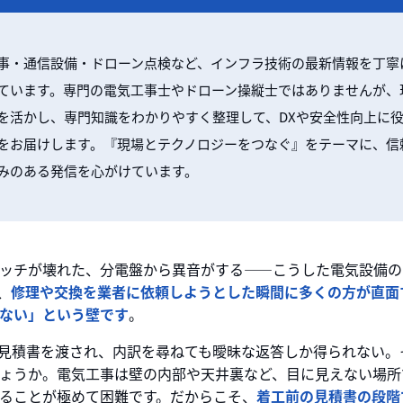
事・通信設備・ドローン点検など、インフラ技術の最新情報を丁寧
ています。専門の電気工事士やドローン操縦士ではありませんが、
を活かし、専門知識をわかりやすく整理して、DXや安全性向上に
をお届けします。『現場とテクノロジーをつなぐ』をテーマに、信
みのある発信を心がけています。
ッチが壊れた、分電盤から異音がする——こうした電気設備の
、
修理や交換を業者に依頼しようとした瞬間に多くの方が直面
ない」という壁です
。
された見積書を渡され、内訳を尋ねても曖昧な返答しか得られない
ょうか。電気工事は壁の内部や天井裏など、目に見えない場所
ることが極めて困難です。だからこそ、
着工前の見積書の段階