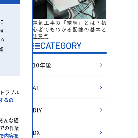
に
電気工事の「結線」とは？初
心者でもわかる配線の基本と
現
注意点
役立
CATEGORY
頼
10年後
AI
トラブル
するの
DIY
。そんな経
での作業
DX
で内容を