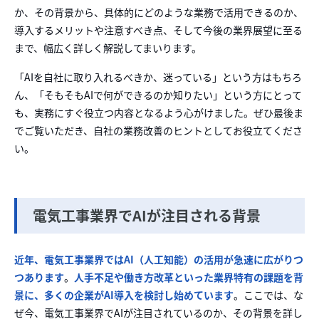
か、
その背景から、具体的
にどのような業務で活用で
きるのか、
導入するメリ
ットや注意すべき点、そして
今後の業界展望に至る
まで、幅広
く詳しく解説してまいります。
「AIを自社に取り入れる
べきか、迷っている」と
いう方はもちろ
ん、「そもそ
もAIで何ができるのか知
りたい」という方にとって
も、実務に
すぐ役立つ内容となるよう心
がけました。ぜひ最後ま
でご
覧いただき、自社の業務改善のヒン
トとしてお役立てくださ
い。
電気工事業界でAIが注目される背景
近年、電気工事業界ではAI（人工知能）の活用が急速に広がりつ
つあります
。
人手不足や働き方改革といった業界特有の課題を背
景に、多くの企業がAI導入を検討し始めています
。ここでは、な
ぜ今、電気工事業界でAIが注目されているのか、その背景を詳し