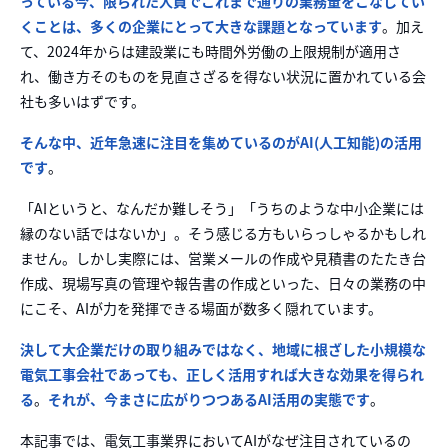
って
いる今、限られた人員でこれまで
通りの業務量をこなしてい
くことは、
多くの企業にとって大きな課題となっ
ています
。加え
て、202
4年からは建設業にも時間外
労働の上限規制が適用
さ
れ、働き方そのものを見
直さざるを得ない状況に
置かれている会
社も多い
はずです。
そんな
中、近年急速に注目を
集めているのが
AI(人工知能)の活用
です
。
「AI
というと、なん
だか難しそう」「
うちのような中小企
業には
縁のない話
ではないか」。そう
感じる方もいらっし
ゃるかもしれ
ません
。しかし実際には、営
業メールの作成や
見積書のたたき台
作
成、現場写真の管
理や報告書の作成
といった、日々の業
務の中
にこそ、AI
が力を発揮できる場
面が数多く隠れて
います。
決して
大企業だけの取り組みで
はなく、地域に根
ざした小規模な
電気工
事会社であっても、正
しく活用すれば大き
な効果を得られ
る
。
それ
が、今まさに広がりつつあ
るAI活用の実態です
。
本記事では、電
気工事業界においてAIが
なぜ注目されているの