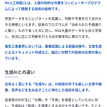
AI(人工知能)とは、人間の知的な作業をコンピュータープログラ
ムによって模倣する技術の総称です
。
学習データをもとにパターンを認識し、判断や予測を行う点が大
きな特徴といえます。従来のプログラムが「決められた手順通り
に動く」ものであったのに対し、AIは大量のデータから自ら学習
し、状況に応じた判断を行える点が根本的に異なります。
電気工事業界においては、画像認識による設備点検や、文章生成
によるドキュメント作成など、幅広い分野でAI技術の応用が進ん
でいます
。
生成AIとの違い
近年よく耳にする「生成AI」は、AI技術の中でも新しい文章や画
像、音声などを生み出すことに特化した技術を指します
。
従来型のAIが主に「分類」や「予測」を得意としていたのに対
し、生成AIは「創造」を得意とする点が大きな違いです。たとえ