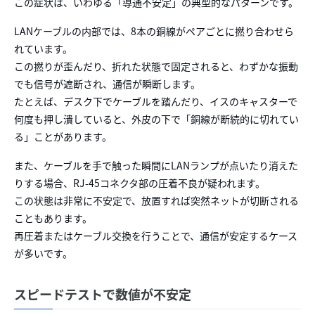
この症状は、いわゆる「導通不安定」の典型的なパターンです。
LANケーブルの内部では、8本の銅線がペアごとに撚り合わせら
れています。
この撚りが歪んだり、折れた状態で固定されると、わずかな振動
でも信号が遮断され、通信が瞬断します。
たとえば、デスク下でケーブルを踏んだり、イスのキャスターで
何度も押し潰していると、外皮の下で「銅線が断続的に切れてい
る」ことがあります。
また、ケーブルを手で触った瞬間にLANランプが点いたり消えた
りする場合、RJ-45コネクタ部の圧着不良が疑われます。
この状態は非常に不安定で、放置すれば突然ネットが切断される
こともあります。
再圧着またはケーブル交換を行うことで、通信が安定するケース
が多いです。
スピードテストで数値が不安定