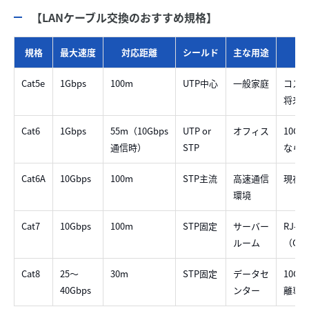
【LANケーブル交換のおすすめ規格】
規格
最大速度
対応距離
シールド
主な用途
Cat5e
1Gbps
100m
UTP中心
一般家庭
コス
将来
Cat6
1Gbps
55m（10Gbps
UTP or
オフィス
10G
通信時）
STP
なら
Cat6A
10Gbps
100m
STP主流
高速通信
現在
環境
Cat7
10Gbps
100m
STP固定
サーバー
RJ-4
ルーム
（GG4
Cat8
25〜
30m
STP固定
データセ
10G
40Gbps
ンター
離専