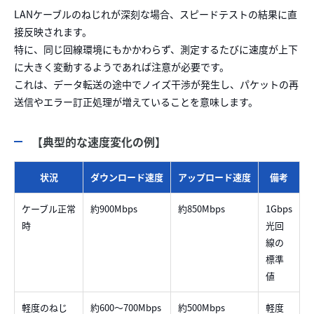
LANケーブルのねじれが深刻な場合、スピードテストの結果に直
接反映されます。
特に、同じ回線環境にもかかわらず、測定するたびに速度が上下
に大きく変動するようであれば注意が必要です。
これは、データ転送の途中でノイズ干渉が発生し、パケットの再
送信やエラー訂正処理が増えていることを意味します。
【典型的な速度変化の例】
状況
ダウンロード速度
アップロード速度
備考
ケーブル正常
約900Mbps
約850Mbps
1Gbps
時
光回
線の
標準
値
軽度のねじ
約600〜700Mbps
約500Mbps
軽度