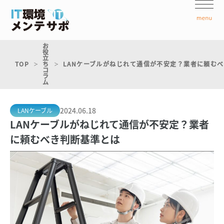
お
役
立
TOP
ち
LANケーブルがねじれて通信が不安定？業者に頼む
コ
ラ
ム
2024.06.18
LANケーブル
LANケーブルがねじれて通信が不安定？業者
に頼むべき判断基準とは