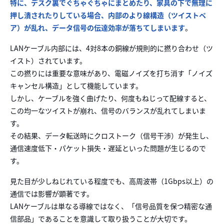
特に、デスク裏でぐちゃぐちゃにまとめたり、家具の下で無理に
押し潰されたりしている場合、内部のより線構造（ツイストペ
ア）が乱れ、データ信号の伝達効率が落ちてしまいます
。
LANケーブル内部には、4対8本の銅線が規則的に撚り合わせ（ツ
イスト）されています。
この撚りには重要な意味があり、電磁ノイズを打ち消す「ノイズ
キャンセル構造」として機能しています。
しかし、ケーブルを強く曲げたり、何度もねじって配線すると、
この均一なツイストが崩れ、信号のバランスが乱れてしまいま
す。
その結果、データ転送時にクロストーク（信号干渉）が発生し、
通信速度低下・パケット損失・遅延といった問題が生じるので
す。
見た目が少しねじれている程度でも、高周波帯（1Gbps以上）の
通信では影響が顕著です。
LANケーブルは単なる導線ではなく、「信号品質を保つ精密な通
信部品」であることを意識して取り扱うことが大切です。