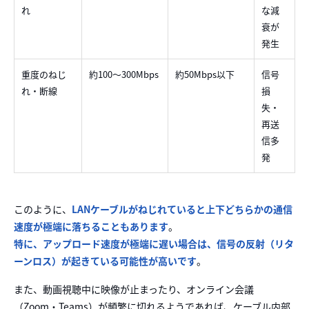
れ
な減
衰が
発生
重度のねじ
約100〜300Mbps
約50Mbps以下
信号
れ・断線
損
失・
再送
信多
発
このように、
LANケーブルがねじれていると上下どちらかの通信
速度が極端に落ちることもあります
。
特に、アップロード速度が極端に遅い場合は、信号の反射（リタ
ーンロス）が起きている可能性が高いです
。
また、動画視聴中に映像が止まったり、オンライン会議
（Zoom・Teams）が頻繁に切れるようであれば、ケーブル内部