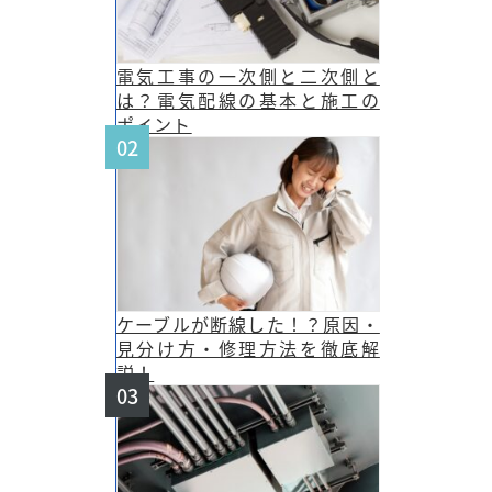
電気工事の一次側と二次側と
は？電気配線の基本と施工の
ポイント
ケーブルが断線した！？原因・
見分け方・修理方法を徹底解
説！