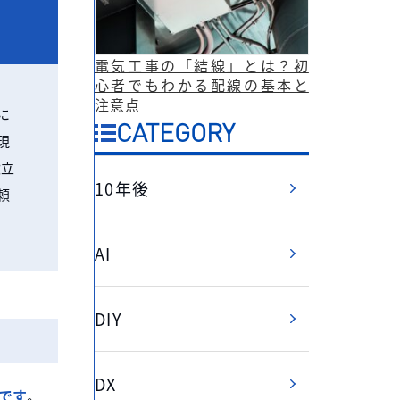
電気工事の「結線」とは？初
心者でもわかる配線の基本と
注意点
に
CATEGORY
現
役立
10年後
頼
AI
DIY
DX
です
。