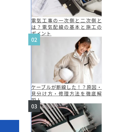
電気工事の一次側と二次側と
は？電気配線の基本と施工の
ポイント
ケーブルが断線した！？原因・
見分け方・修理方法を徹底解
説！