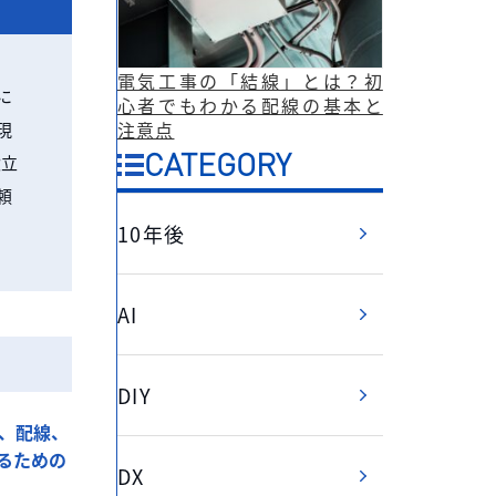
電気工事の「結線」とは？初
に
心者でもわかる配線の基本と
注意点
現
CATEGORY
役立
頼
10年後
AI
DIY
、配線、
るための
DX