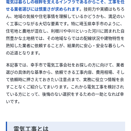
電気は暮らしの根幹を支えるインフラであるからこそ、工事を任
せる業者選びには慎
重さが求められます
。技術力や実績はもち
ろ
ん、地域の気候や
住宅事情を理解
しているかどうかも、満足のい
く工事につなが
る大切な要素です。特に埼玉県幸手市のよ
うに、
住宅地と農
地が混在し、利根川や中川とい
った河
川に囲まれた自
然豊かな土
地柄では、その地
域ならではの配線状況や建
物特性を
熟知した業者に
依頼することが、結果的
に安心・安全な暮らしへ
の近道となります
。
本記事では、幸
手市で電気工事会社を
お探しの方に
向けて、業者
選び
の具体的な基準か
ら、依頼できる工事内容
、費用相場、そし
て依
頼時に押さえておき
たい注意点まで、実務
に役立つ情報を余
す
ことなくご紹介してまい
ります。これから電
気工事を検討され
て
いる方にとって、
後悔のない選択をするた
めの一助となれば
幸
いです。
電気工事とは