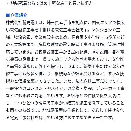
・ 地域密着ならではの丁寧な施工と高い技術力
■ 企業紹介
株式会社鷲見電工は、埼玉県幸手市を拠点に、関東エリアで幅広
い電気設備工事を手掛ける電気工事会社です。マンションや工
場、物流倉庫、商業施設をはじめ、保育園や小学校、市役所など
の公共施設まで、多様な建物の電気設備工事および施工管理に対
応しています。受変電設備工事から屋内配線、照明設備、各種電
気機器の設置まで一貫して施工できる体制を整えており、安全性
と品質を重視した施工を提供しています。新築工事だけでなく改
修工事にも数多く携わり、継続的な依頼を受けるなど、確かな技
術力と信頼を築いてきました。また、法人向け工事だけでなく、
一般住宅のコンセントやスイッチの交換・増設、ブレーカー工事
などにも柔軟に対応しています。お客様との信頼関係を大切に
し、一つひとつの現場で丁寧かつ確実な施工を徹底していること
も同社の特徴です。地域密着型の企業として、安心して任せられ
る電気工事会社を探している方におすすめできる一社です。