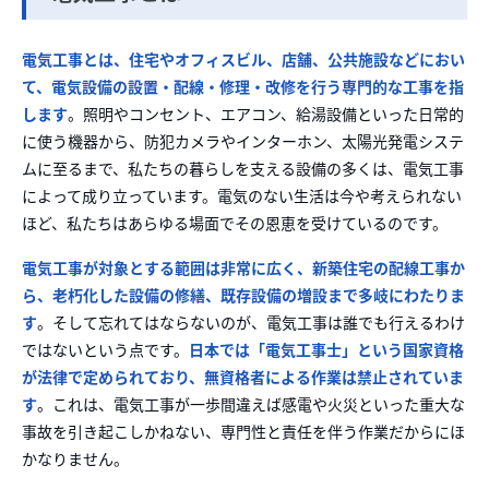
電気工事とは、
住宅やオフィスビル
、店舗、公共施設な
どにおい
て、電気設
備の設置・配線・修
理・改修を行う専門的
な工事を指
します
。照
明やコンセント、エ
アコン、給湯設備とい
った日常的
に使う機
器から、防犯カメ
ラやインターホン、太
陽光発電システ
ムに
至るまで、私たちの暮ら
しを支える設備の多く
は、電気工事
によって成
り立っています。電
気のない生活は今や考え
られない
ほど、私たち
はあらゆる場面でそ
の恩恵を受けているので
す。
電気工事が対象
とする範囲は非常に広
く、新築住宅の配線工
事か
ら、老朽化した設備
の修繕、既存設備の増
設まで多岐にわたりま
す
。そして忘れてはならな
いのが、電気工事は誰
でも行えるわけ
ではないとい
う点です。
日本では
「電気工事士」という国家資
格
が法律で定められてお
り、無資格者による作
業は禁止されていま
す
。こ
れは、電気工事が一歩間違えば感電や火災といった重大な
事故を引き起こしかねない、専門性と責任を伴う作業だからにほ
かなりません。