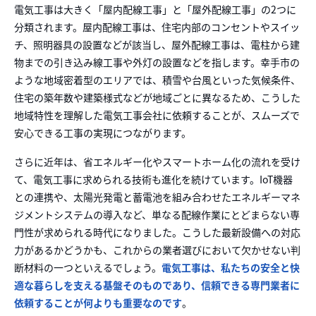
電気工事は大きく「屋内配線工事」と「屋外配線工事」の2つに
分類されます。屋内配線工事は、住宅内部のコンセントやスイッ
チ、照明器具の設置などが該当し、屋外配線工事は、電柱から建
物までの引き込み線工事や外灯の設置などを指します。幸手市の
ような地域密着型のエリアでは、積雪や台風といった気候条件、
住宅の築年数や建築様式などが地域ごとに異なるため、こうした
地域特性を理解
した電気工事会社に依頼することが、スムーズで
安心できる工事の実現につながります。
さらに近年は、省エネルギー化やスマートホーム化の流れを受け
て、電気工事に求め
られる技術も進化を続けています。IoT機器
との連携や、太陽光発電と蓄電池を組み合
わせたエネルギーマネ
ジメントシステムの導入など、単なる配線作業にとどまらない専
門
性が求められる時代になりました。こうした最新設備への対応
力があるかどうかも、これ
からの業者選びにおいて欠かせない判
断材料の一つといえるでしょう。
電気工事は、私た
ちの安全と快
適な暮らしを支える基盤そのものであり、信頼できる専門業者に
依頼するこ
とが何よりも重要なのです
。