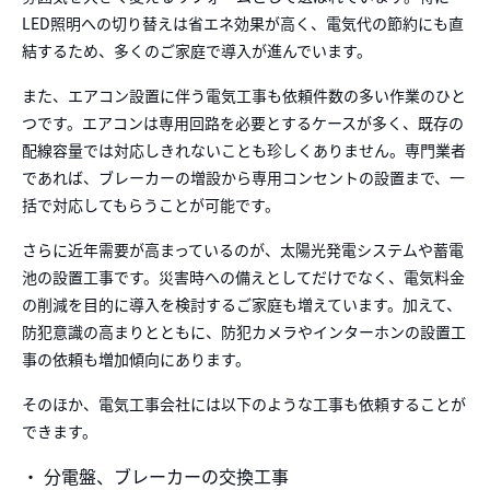
LED照明への切り替えは省エネ効果が高く、電気代の節約にも
直
結するため、多くのご家庭で導入が進んでいます。
また、エアコン設置に伴う電気
工事も依頼件数の多い作業のひと
つです。エアコンは専用回路を必要とするケースが多く
、既存の
配線容量では対応しきれないことも珍しくありません。専門業者
であれば、ブレ
ーカーの増設から専用コンセントの設置まで、一
括で対応してもらうことが可能です。
さらに近年需要が高まっているのが、太陽光発電システムや蓄電
池の設置工事です。災
害時への備えとしてだけでなく、電気料金
の削減を目的に導入を検討するご家庭も増えて
います。加えて、
防犯意識の高まりとともに、防犯カメラやインターホンの設置工
事の依
頼も増加傾向にあります。
そのほか、電気工事会社には以下のような工事も依頼することが
できます。
・ 分電盤、ブレーカーの交換工事