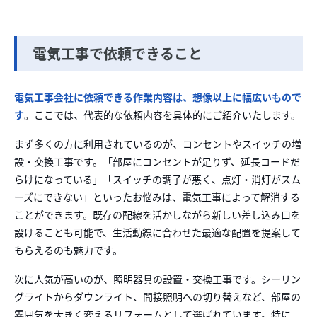
電気工事で依頼できること
電気
工事会社に依頼できる作業内容は、想像以上に幅広いもので
す
。ここでは、代表的な依頼
内容を具体的にご紹介いたします。
まず多くの方に利用されているのが、コンセント
やスイッチの増
設・交換工事です。「部屋にコンセントが足りず、延長コードだ
らけにな
っている」「スイッチの調子が悪く、点灯・消灯がスム
ーズにできない」といったお悩み
は、電気工事によって解消する
ことができます。既存の配線を活かしながら新しい差し込
み口を
設けることも可能で、生活動線に合わせた最適な配置を提案して
もらえるのも魅力
です。
次に人気が高いのが、照明器具の設置・交換工事です。シーリン
グライトから
ダウンライト、間接照明への切り替えなど、部屋の
雰囲気を大きく変えるリフォームとし
て選ばれています。特に