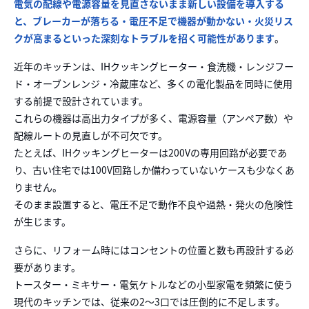
電気の配線や電源容量を見直さないまま新しい設備を導入する
と、ブレーカーが落ちる・電圧不足で機器が動かない・火災リス
クが高まるといった深刻なトラブルを招く可能性があります
。
近年のキッチンは、IHクッキングヒーター・食洗機・レンジフー
ド・オーブンレンジ・冷蔵庫など、多くの電化製品を同時に使用
する前提で設計されています。
これらの機器は高出力タイプが多く、電源容量（アンペア数）や
配線ルートの見直しが不可欠です。
たとえば、IHクッキングヒーターは200Vの専用回路が必要であ
り、古い住宅では100V回路しか備わっていないケースも少なくあ
りません。
そのまま設置すると、電圧不足で動作不良や過熱・発火の危険性
が生じます。
さらに、リフォーム時にはコンセントの位置と数も再設計する必
要があります。
トースター・ミキサー・電気ケトルなどの小型家電を頻繁に使う
現代のキッチンでは、従来の2〜3口では圧倒的に不足します。