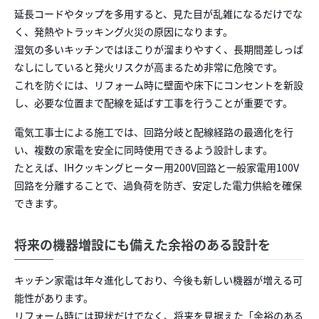
延長コードやタップを多用すると、見た目が乱雑になるだけでな
く、発熱やトラッキング火災の原因になります。
湿気の多いキッチンではほこりが溜まりやすく、長期間差しっぱ
なしにしていると発火リスクが高まるため非常に危険です。
これを防ぐには、リフォーム時に壁面や床下にコンセントを新設
し、必要な位置まで配線を延ばす工事を行うことが重要です。
電気工事士による施工では、回路分岐と配線経路の最適化を行
い、複数の家電を安全に同時使用できるよう設計します。
たとえば、IHクッキングヒーター用200V回路と一般家電用100V
回路を分離することで、過負荷を防ぎ、安定した電力供給を確保
できます。
将来の機器増設にも備えた余裕のある設計を
キッチン家電は年々進化しており、今後も新しい機器が増える可
能性があります。
リフォーム時には現状だけでなく、将来を見据えた「余裕のある