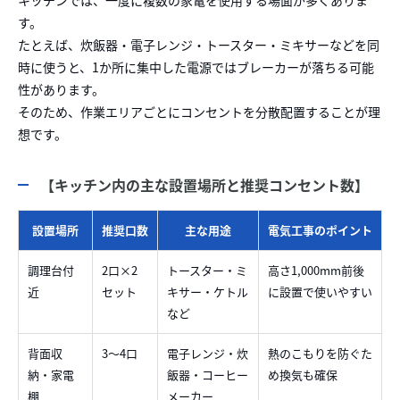
キッチンでは、一度に複数の家電を使用する場面が多くありま
す。
たとえば、炊飯器・電子レンジ・トースター・ミキサーなどを同
時に使うと、1か所に集中した電源ではブレーカーが落ちる可能
性があります。
そのため、作業エリアごとにコンセントを分散配置することが理
想です。
【キッチン内の主な設置場所と推奨コンセント数】
設置場所
推奨口数
主な用途
電気工事のポイント
調理台付
2口×2
トースター・ミ
高さ1,000mm前後
近
セット
キサー・ケトル
に設置で使いやすい
など
背面収
3〜4口
電子レンジ・炊
熱のこもりを防ぐた
納・家電
飯器・コーヒー
め換気も確保
棚
メーカー