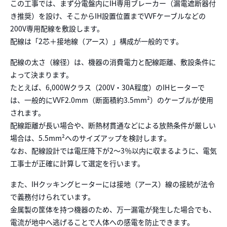
この工事では、まず分電盤内にIH専用ブレーカー（漏電遮断器付
き推奨）を設け、そこからIH設置位置までVVFケーブルなどの
200V専用配線を敷設します。
配線は「2芯＋接地線（アース）」構成が一般的です。
配線の太さ（線径）は、機器の消費電力と配線距離、敷設条件に
よって決まります。
たとえば、6,000Wクラス（200V・30A程度）のIHヒーターで
は、一般的にVVF2.0mm（断面積約3.5mm²）のケーブルが使用
されます。
配線距離が長い場合や、断熱材貫通などによる放熱条件が厳しい
場合は、5.5mm²へのサイズアップを検討します。
なお、配線設計では電圧降下が2〜3％以内に収まるように、電気
工事士が正確に計算して選定を行います。
また、IHクッキングヒーターには接地（アース）線の接続が法令
で義務付けられています。
金属製の筐体を持つ機器のため、万一漏電が発生した場合でも、
電流が地中へ逃げることで人体への感電を防止できます。