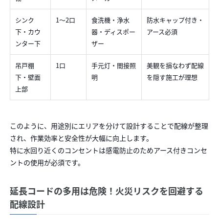
シンク
1〜2口
食洗機・浄水
防水キャップ付き・
下・カウ
器・ディスポー
アース必須
ンター下
ザー
吊戸棚
1口
手元灯・間接照
美観を損なわず配線
下・壁面
明
を隠す施工が理想
上部
このように、用途別にエリアを分けて設計することで配線が整理
され、作業効率と安全性が大幅に向上します。
特に水回り近くのコンセントは感電防止のためアース付きコンセ
ントの使用が必須です。
延長コードの多用は危険！火災リスクを回避する
配線設計