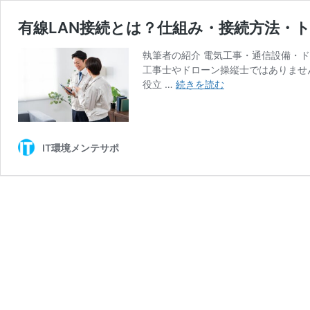
有線LAN接続とは？仕組み・接続方法・
執筆者の紹介 電気工事・通信設備・
工事士やドローン操縦士ではありませ
有
役立 …
続きを読む
線
LAN
接
続
IT環境メンテサポ
と
は？
仕
組
み・
接
続
方
法・
ト
ラ