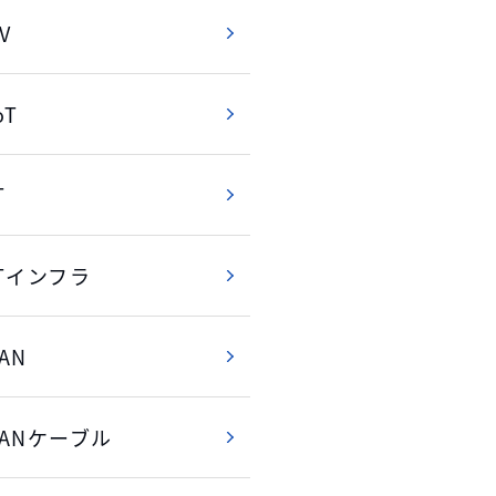
V
oT
T
ITインフラ
AN
LANケーブル