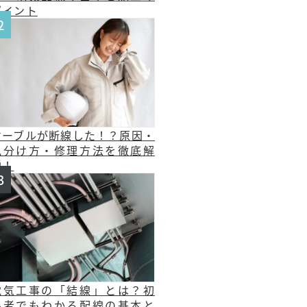
ポイント
ケーブルが断線した！？原因・
見分け方・修理方法を徹底解
説！
電気工事の「結線」とは？初
心者でもわかる配線の基本と