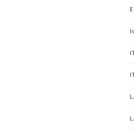
E
I
I
L