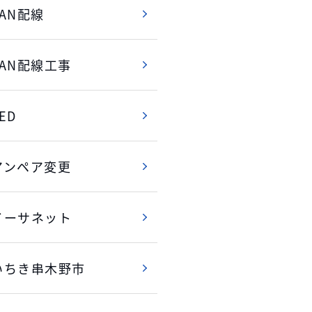
LAN配線
LAN配線工事
ED
アンペア変更
イーサネット
いちき串木野市