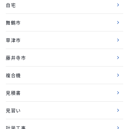
自宅
舞鶴市
草津市
藤井寺市
複合機
見積書
見習い
計装工事