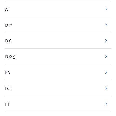
AI
DIY
DX
DX化
EV
IoT
IT