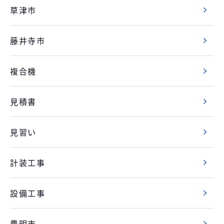
草津市
藤井寺市
複合機
見積書
見習い
計装工事
設備工事
豊明市